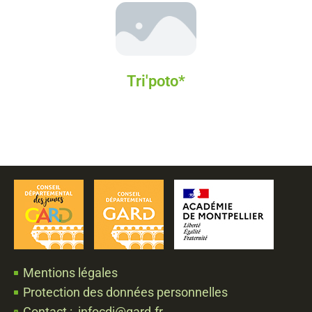
Tri'poto*
Mentions légales
Protection des données personnelles
Contact : infocdj@gard.fr