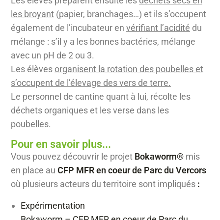
Les élèves préparent ensuite les
déchets secs en
les broyant
(papier, branchages…) et ils s’occupent
également de l’incubateur en
vérifiant l’acidité
du
mélange : s’il y a les bonnes bactéries, mélange
avec un pH de 2 ou 3.
Les élèves
organisent la rotation des poubelles et
s’occupent de l’élevage des vers de terre.
Le personnel de cantine quant à lui, récolte les
déchets organiques et les verse dans les
poubelles.
Pour en savoir plus...
Vous pouvez découvrir le projet
Bokaworm®
mis
en place au
CFP MFR en coeur de Parc du Vercors
où plusieurs acteurs du territoire sont impliqués
:
Ex
périmentation
Bokaworm – CFP MFR en coeur de Parc du