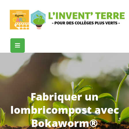
Fabriquer un
lombricompost avec
Bokaworm®